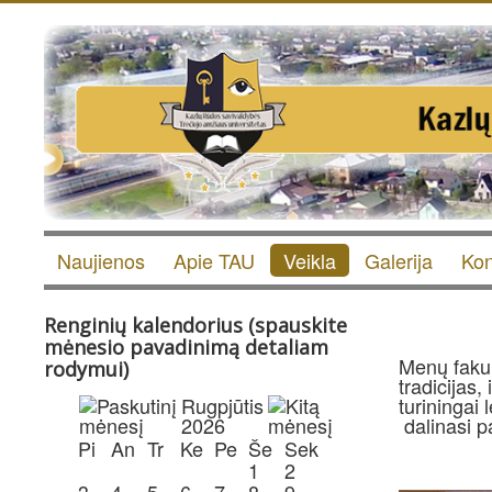
Naujienos
Apie TAU
Veikla
Galerija
Kon
Renginių kalendorius (spauskite
mėnesio pavadinimą detaliam
Menų fakult
rodymui)
tradicijas,
Rugpjūtis
turiningai 
2026
dalinasi p
Pi
An
Tr
Ke
Pe
Še
Sek
1
2
3
4
5
6
7
8
9