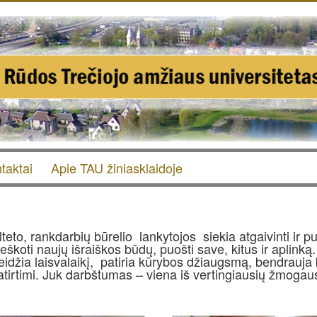
taktai
Apie TAU žiniasklaidoje
eto, rankdarbių būrelio lankytojos siekia atgaivinti ir pu
 ieškoti naujų išraiškos būdų, puošti save, kitus ir aplinką
leidžia laisvalaikį, patiria kūrybos džiaugsmą, bendrauja 
atirtimi. Juk darbštumas – viena iš vertingiausių žmogau