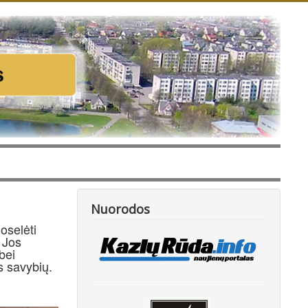
Nuorodos
oselėti
. Jos
bei
s savybių.