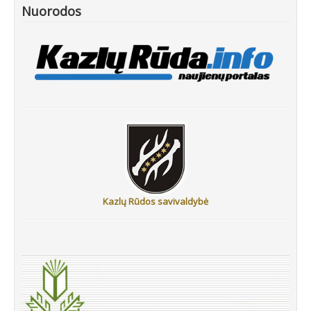
Nuorodos
Kazlų Rūdos savivaldybė