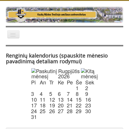
Naujienos
Renginių kalendorius (spauskite mėnesio
Apie TAU
pavadinimą detaliam rodymui)
Veikla
Rugpjūtis
2026
Galerija
Pi
An
Tr
Ke
Pe
Še
Sek
Kontaktai
1
2
3
4
5
6
7
8
9
Apie TAU žiniasklaidoje
10
11
12
13
14
15
16
17
18
19
20
21
22
23
24
25
26
27
28
29
30
31