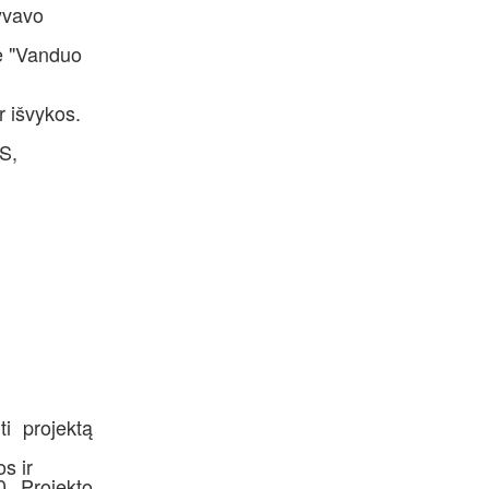
yvavo
te "Vanduo
 išvykos.
S,
i projektą
s ir
0. Projekto