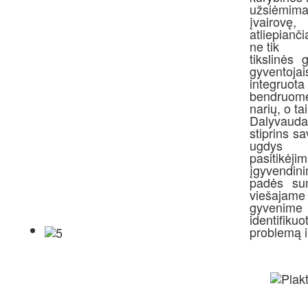
užsiėmimai
įvairovę,
atliepianč
ne tik
tikslinės
gyventojai
integruot
bendruom
narių, o ta
Dalyvaudam
stiprins sa
ugdys
pasitikėj
įgyvendin
padės sum
viešajame
gyvenime b
identifikuo
problemą i