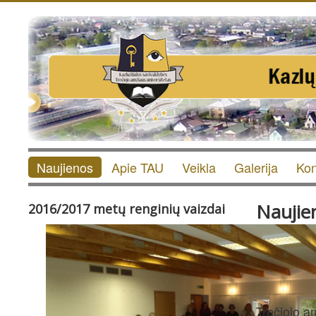
Naujienos
Apie TAU
Veikla
Galerija
Kon
Naujie
2016/2017 metų renginių vaizdai
Trečiojo a