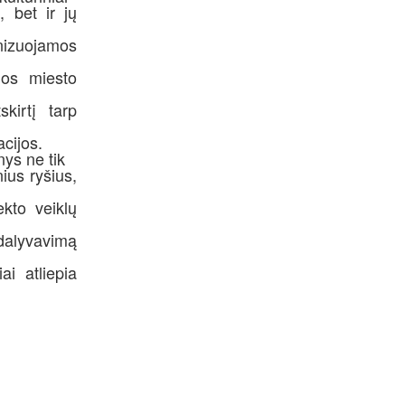
, bet ir jų
anizuojamos
dos miesto
kirtį tarp
acijos.
nys ne tik
nius ryšius,
kto veiklų
dalyvavimą
ai atliepia