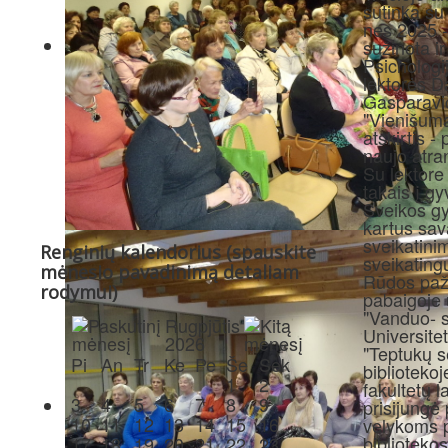
sutinka su
nes 2025 -
sužinota i
Psichologij
lektorės D
Gasparavič
"Vienišuma
atskirtis -
naujo atr
Su lektore
takais į gy
Sveikos gy
kartus sav
sveikatini
Renginių kalendorius (spauskite
sveikating
mėnesio pavadinimą detaliam
Rūdos pažin
rodymui)
pabaigoje 
"Vanduo- s
Rugpjūtis
Universite
2026
"Teptukų s
Pi
An
Tr
Ke
Pe
Še
Sek
bibliotekoj
1
2
fakultetų l
3
4
5
6
7
8
9
prisijungė
10
11
12
13
14
15
16
velykoms 
bibliotekos
17
18
19
20
21
22
23