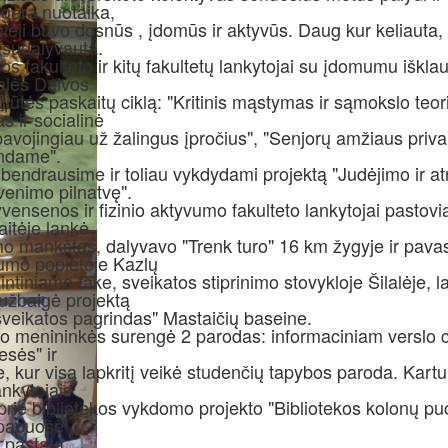
 gera nuotaika,
jieji buvo dosnūs , įdomūs ir aktyvūs. Daug kur keliauta,
r sudalyvauta.
os fakulteto ir kitų fakultetų lankytojai su įdomumu iškla
alės Daivos
iūtės paskaitų ciklą: "Kritinis mąstymas ir sąmokslo teori
s ir socialinė
 pavojingiau už žalingus įpročius", "Senjorų amžiaus priva
andame".
 bendrausime ir toliau vykdydami projektą "Judėjimo ir a
venimo pilnatvę".
vensenos ir fizinio aktyvumo fakulteto lankytojai pastovia
aitėje lankė
mo mankštas, dalyvavo "Trenk turo" 16 km žygyje ir pava
umo popietėje Kazlų
tiniame take, sveikatos stiprinimo stovykloje Šilalėje, la
užbaigė projektą
veikatos pagrindas" Mastaičių baseine.
to menininkės surengė 2 parodas: informaciniam verslo 
esės" ir
e, kur visą lapkritį veikė studenčių tapybos paroda. Kartu
ankytojais
 prie bibliotekos vykdomo projekto "Bibliotekos kolonų pu
papuošė
 pastatą.