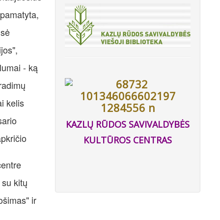
 pamatyta,
usė
jos",
lumai - ką
tradimų
i kelis
sario
KAZLŲ RŪDOS SAVIVALDYBĖS
pkričio
KULTŪROS CENTRAS
centre
 su kitų
ošimas" ir