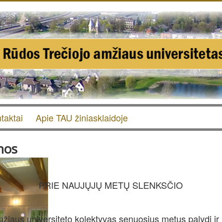
taktai
Apie TAU žiniasklaidoje
nos
PRIE NAUJŲJŲ METŲ SLENKSČIO
mžiaus universiteto kolektyvas senuosius metus palydi ir