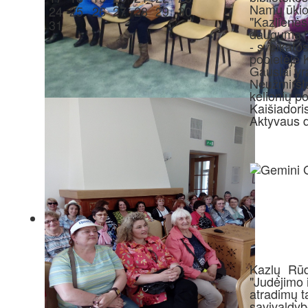
Namų ūkio 
24
25
26
27
28
29
30
"Kazlienės
31
daugumą "K
- sveikatos
popietėje 
Gausiai yr
Neužmiršta
kelionių p
Kaišiadoris
Aktyvaus d
Kazlų Rūd
"Judėjimo i
atradimų t
savivaldyb