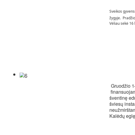
Sveikos gyvense
žygyje. Pradži
Vėliau sekė 16 
Gruodžio 1
finansuojam
šventinę ed
šviesų inst
neužmirštam
Kalėdų eglę