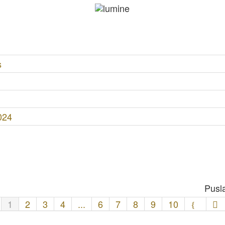
s
024
Pusla
1
2
3
4
...
6
7
8
9
10