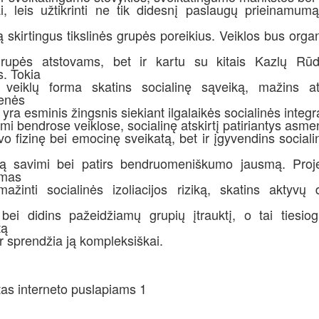
, leis užtikrinti ne tik didesnį paslaugų prieinamumą
ią skirtingus tikslinės grupės poreikius. Veiklos bus org
 grupės atstovams, bet ir kartu su kitais Kazlų Rū
s. Tokia
a veiklų forma skatins socialinę sąveiką, mažins ats
enės
i yra esminis žingsnis siekiant ilgalaikės socialinės integr
i bendrose veiklose, socialinę atskirtį patiriantys asme
vo fizinę bei emocinę sveikatą, bet ir įgyvendins sociali
imą savimi bei patirs bendruomeniškumo jausmą. Proje
imas
ažinti socialinės izoliacijos riziką, skatins aktyvų 
ei didins pažeidžiamų grupių įtrauktį, o tai tiesiogi
tą
r sprendžia ją kompleksiškai.