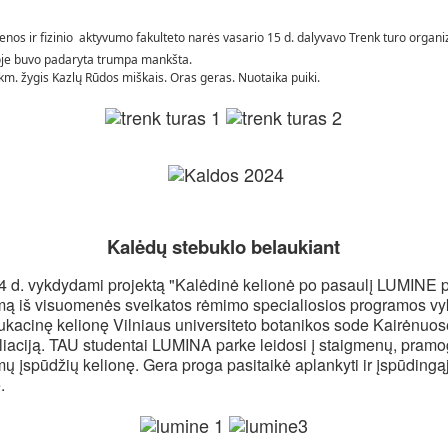
nos ir fizinio aktyvumo fakulteto narės vasario 15 d. dalyvavo Trenk turo orga
oje buvo padaryta trumpa mankšta.
km. žygis Kazlų Rūdos miškais. Oras geras. Nuotaika puiki.
Kalėdų stebuklo belaukiant
4 d. vykdydami projektą "Kalėdinė kelionė po pasaulį LUMINE 
ą iš visuomenės sveikatos rėmimo specialiosios programos vy
ukacinę kelionę Vilniaus universiteto botanikos sode Kairėnuos
aliaciją. TAU studentai LUMINA parke leidosi į staigmenų, pramo
ų įspūdžių kelionę. Gera proga pasitaikė aplankyti ir įspūdingą
.