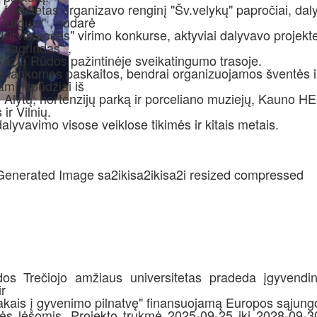
fakultetas organizavo renginį "Šv.velykų" papročiai, dal
 turguje" , sudarė
irvio košės" virimo konkurse, aktyviai dalyvavo projek
 pagrindas" ,
Kazlų Rūdos pažintinėje sveikatingumo trasoje.
a lankomos paskaitos, bendrai organizuojamos šventės ir
mi įspūdžiai iš
o Alytų, hortenzijų parką ir porceliano muziejų, Kauno HE
 ir Vilnių.
alyvavimo visose veiklose tikimės ir kitais metais.
os Trečiojo amžiaus universitetas pradeda įgyvendint
r
akais į gyvenimo pilnatvę" finansuojamą Europos sąjungo
ės lėšomis. Projekto trukmė 2025-09-25 iki 2028-09-3