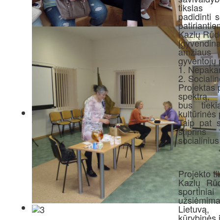
tikslas
padidinti 
patirianti
Kazlų Rūd
Įgyvendin
amžiaus
gyventojų 
1. Nepakan
2. Sociali
Projektas 
spektrą,
bus tieki
kultūrinės
Taip pat 
stiprins
socialinius
Projekto t
Kazlų Rūd
sportiniai
užsiėmima
Lietuvą,
kūrybinės 