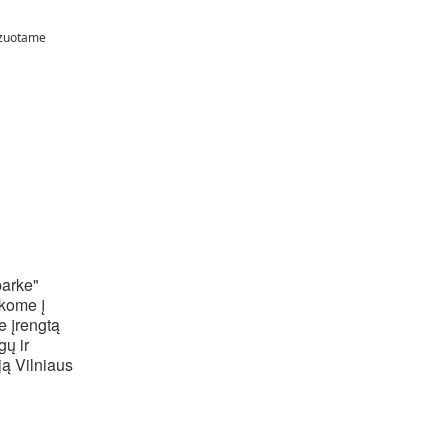
nizuotame
parke"
kome į
e įrengtą
gų ir
ją Vilniaus