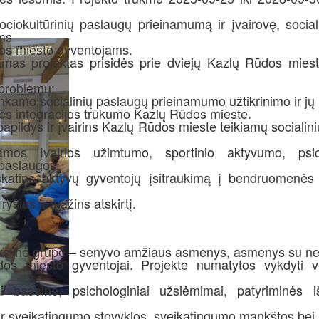
sociokultūrinių paslaugų prieinamumą ir įvairovę, sociali
ems
os miesto gyventojams.
amas projektas prisidės prie dviejų Kazlų Rūdos miest
problemų:
kamo socialinių paslaugų prieinamumo užtikrinimo ir jų 
nės integracijos trūkumo Kazlų Rūdos mieste.
papildys ir įvairins Kazlų Rūdos mieste teikiamų socialin
amos įvairios užimtumo, sportinio aktyvumo, psic
 paslaugos.
skatins aktyvų gyventojų įsitraukimą į bendruomenės
 ryšius ir mažins atskirtį.
ikslinė grupė – senyvo amžiaus asmenys, asmenys su ne
os miesto gyventojai. Projekte numatytos vykdyti vei
i baseine, psichologiniai užsiėmimai, patyriminės 
ir sveikatingumo stovyklos, sveikatingumo mankštos bei k