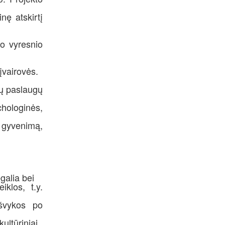
nę atskirtį
o vyresnio
įvairovės.
ių paslaugų
hologinės,
 gyvenimą,
galia bei
klos, t.y.
išvykos po
ultūriniai