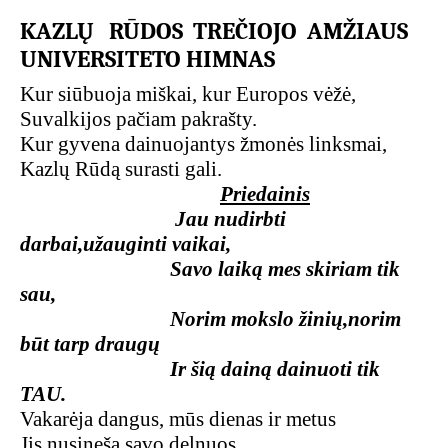
KAZLŲ
RŪDOS
TREČIOJO
AMŽIAUS
UNIVERSITETO
HIMNAS
Kur siūbuoja miškai, kur Europos vėžė,
Suvalkijos pačiam pakrašty.
Kur gyvena dainuojantys žmonės linksmai,
Kazlų Rūdą surasti gali.
Priedainis
Jau nudirbti
darbai,užauginti vaikai,
Savo laiką mes skiriam tik
sau,
Norim mokslo žinių,norim
būt tarp draugų
Ir šią dainą dainuoti tik
TAU.
Vakarėja dangus, mūs dienas ir metus
Jis nusineša savo delnuos.