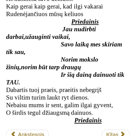
Kaip gerai kaip gerai, kad ilgi vakarai
Rudenėjančiuos mūsų keliuos
Priedainis
Jau nudirbti
darbai,užauginti vaikai,
Savo laiką mes skiriam
tik sau,
Norim mokslo
žinių,norim būt tarp draugų
Ir šią dainą dainuoti tik
TAU.
Dabartis tuoj praeis, praeitis nebegrįš
Su viltim turim laukt ryt dienos.
Nebaisu mums ir sent, galim ilgai gyvent,
O širdis tegul džiaugsmą dainuos.
Priedainis
Ankstesnis
Kitas