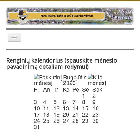
Naujienos
Renginių kalendorius (spauskite mėnesio
Apie TAU
pavadinimą detaliam rodymui)
Veikla
Rugpjūtis
2026
Galerija
Pi
An
Tr
Ke
Pe
Še
Sek
Kontaktai
1
2
3
4
5
6
7
8
9
Apie TAU žiniasklaidoje
10
11
12
13
14
15
16
17
18
19
20
21
22
23
24
25
26
27
28
29
30
31