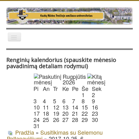
Naujienos
Renginių kalendorius (spauskite mėnesio
Apie TAU
pavadinimą detaliam rodymui)
Veikla
Rugpjūtis
2026
Galerija
Pi
An
Tr
Ke
Pe
Še
Sek
Kontaktai
1
2
3
4
5
6
7
8
9
Apie TAU žiniasklaidoje
10
11
12
13
14
15
16
17
18
19
20
21
22
23
24
25
26
27
28
29
30
31
Pradžia
»
Susitikimas su Selemonu
Paltanavičiumi
» 2017-10-25_6